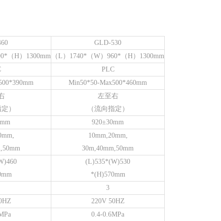
460
GLD-530
0*（H）1300mm
（L）1740*（W）960*（H）1300mm
C
PLC
500*390mm
Min50*50-Max500*460mm
右
左至右
指定）
（流向指定）
0mm
920±30mm
0mm,
10mm,20mm,
m,50mm
30m,40mm,50mm
W)460
(L)535*(W)530
70mm
*(H)570mm
3
0HZ
220V 50HZ
6MPa
0.4-0.6MPa