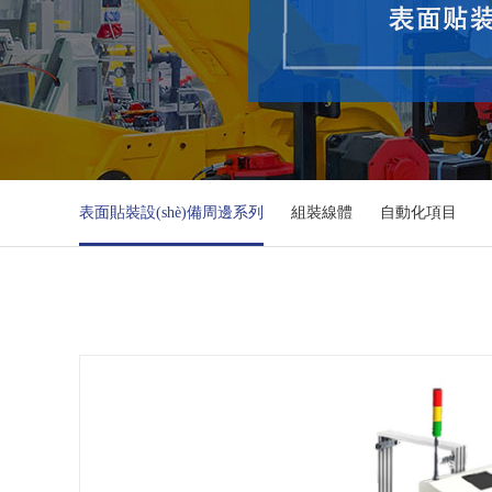
表面貼裝設(shè)備周邊系列
組裝線體
自動化項目