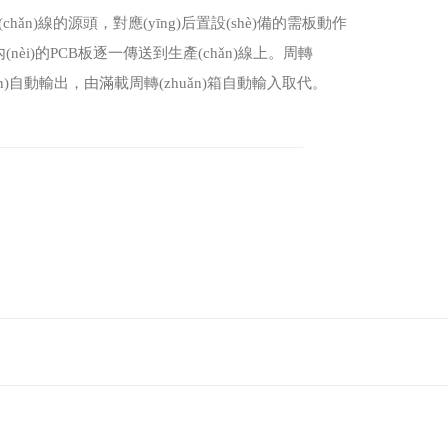
chǎn)線的源頭，對應(yīng)后置設(shè)備的需板動作
(nèi)的PCB板逐一傳送到生產(chǎn)線上。周轉
uǎn)自動輸出，由滿載周轉(zhuǎn)箱自動輸入取代。