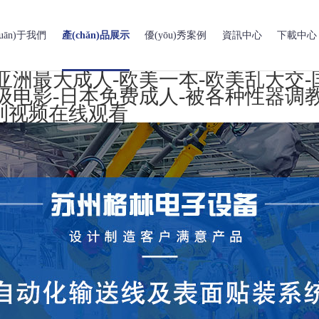
guān)于我們
產(chǎn)品展示
優(yōu)秀案例
資訊中心
下載中心
-亚洲最大成人-欧美一本-欧美乱大交
级电影-日本免费成人-被各种性器调教
福利视频在线观看