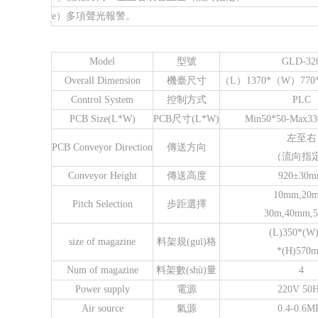
e）多項聲光報警。
Model
型號
GLD-32
Overall Dimension
機臺尺寸
（L）1370*（W）770
Control System
控制方式
PLC
PCB Size(L*W)
PCB尺寸(L*W)
Min50*50-Max3
左至右
PCB Conveyor Direction
傳送方向
（流向指
Conveyor Height
傳送高度
920±30
10mm,20
Pitch Selection
步距選擇
30m,40mm,
(L)350*(W
size of magazine
料架規(guī)格
*(H)570
Num of magazine
料架數(shù)量
4
Power supply
電源
220V 50
Air source
氣源
0.4-0.6M