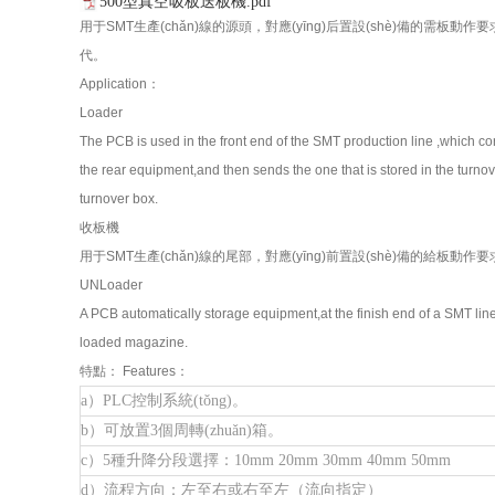
500型真空吸板送板機.pdf
用于SMT生產(chǎn)線的源頭，對應(yīng)后置設(shè)備的需板動作要
代。
Application：
Loader
The PCB is used in the front end of the SMT production line ,which co
the rear equipment,and then sends the one that is stored in the turnov
turnover box.
收板機
用于SMT生產(chǎn)線的尾部，對應(yīng)前置設(shè)備的給板動作
UNLoader
A PCB automatically storage equipment,at the finish end of a SMT lin
loaded magazine.
特點： Features：
a）PLC控制系統(tǒng)。
b）可放置3個周轉(zhuǎn)箱。
c）5種升降分段選擇：10mm 20mm 30mm 40mm 50mm
d）流程方向：左至右或右至左（流向指定）