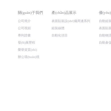
關(guān)于我們
產(chǎn)品展示
優(yō
公司簡介
表面貼裝設(shè)備周邊系列
自動組
公司視頻
組裝線體
表面貼
專利證書
自動化項目
自動物
發(fā)展歷程
自動倉
榮譽資質(zhì)
辦公環(huán)境