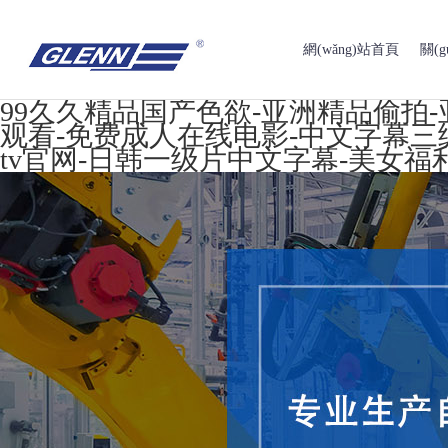
網(wǎng)站首頁
關(
99久久精品国产色欲-亚洲精品偷拍
观看-免费成人在线电影-中文字幕三
tv官网-日韩一级片中文字幕-美女