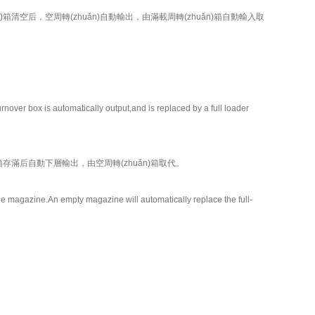
uǎn)箱清空后，空周轉(zhuǎn)自動輸出，由滿載周轉(zhuǎn)箱自動輸入取
rnover box is automatically output,and is replaced by a full loader
ǎn)箱存滿后自動下層輸出，由空周轉(zhuǎn)箱取代。
he magazine.An empty magazine will automatically replace the full-