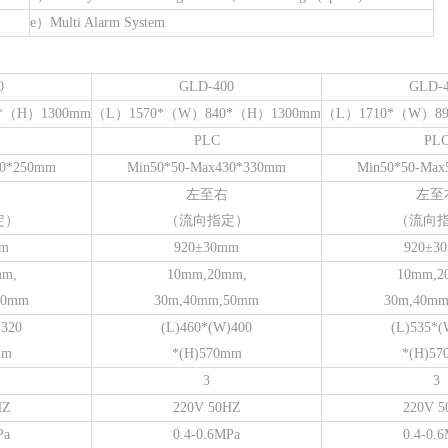
e）Multi Alarm System
0
GLD-400
GLD-
*（H）1300mm
（L）1570*（W）840*（H）1300mm
（L）1710*（W）89
PLC
PL
30*250mm
Min50*50-Max430*330mm
Min50*50-Max
左至右
左至
定）
（流向指定）
（流向
mm
920±30mm
920±3
mm,
10mm,20mm,
10mm,2
50mm
30m,40mm,50mm
30m,40m
)320
(L)460*(W)400
(L)535*(
mm
*(H)570mm
*(H)5
3
3
HZ
220V 50HZ
220V 5
Pa
0.4-0.6MPa
0.4-0.