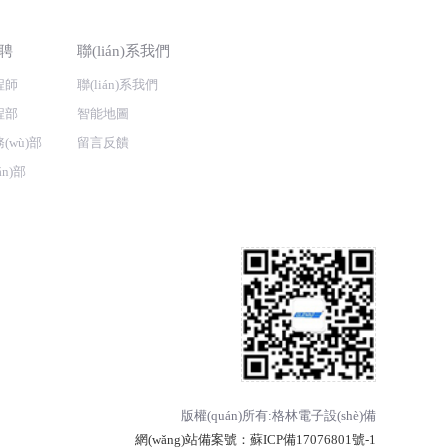
聘
聯(lián)系我們
程師
聯(lián)系我們
程部
智能地圖
(wù)部
留言反饋
ǎn)部
版權(quán)所有:格林電子設(shè)備
網(wǎng)站備案號：
蘇ICP備17076801號-1