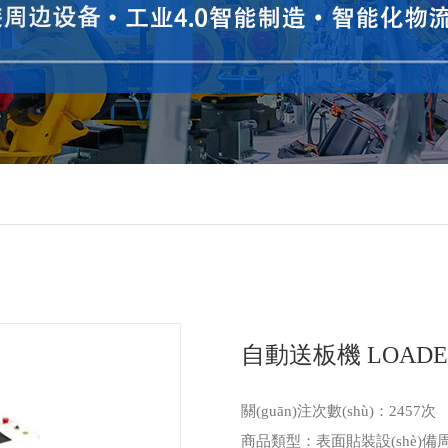
自動送板機 LOADE
關(guān)注次數(shù)：
2457次
商品類型：表面貼裝設(shè)備