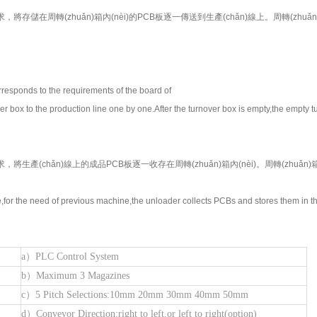
求，將存儲在周轉(zhuǎn)箱內(nèi)的PCB板逐一傳送到生產(chǎn)線上。周轉(zh
rresponds to the requirements of the board of
er box to the production line one by one.After
the turnover box is empty,the empty tu
要求，將生產(chǎn)線上的成品PCB板逐一收存在周轉(zhuǎn)箱內(nèi)。周轉(zhu
e,for the need of previous machine,the unloader collects PCBs and stores them in t
a）PLC Control System
b）Maximum 3 Magazines
c）5 Pitch Selections:10mm 20mm 30mm 40mm 50mm
d）Conveyor Direction:right to left,or left to right(option)