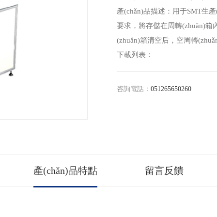
產(chǎn)品描述：用于SMT生產(
要求，將存儲在周轉(zhuǎn)箱內
(zhuǎn)箱清空后，空周轉(zh
下載列表：
咨詢電話：
051265650260
產(chǎn)品特點
留言反饋