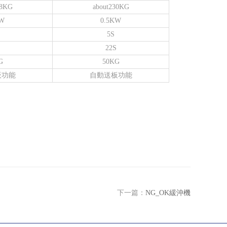
18KG
about230KG
KW
0.5KW
5S
22S
G
50KG
板功能
自動送板功能
下一篇：
NG_OK緩沖機